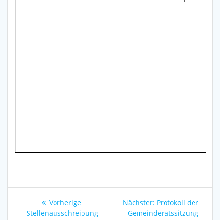
Beitragsnavigation
Vorheriger
Nächster
Vorherige:
Nächster:
Protokoll der
Beitrag:
Beitrag:
Stellenausschreibung
Gemeinderatssitzung