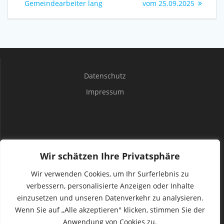
Gemeindearbeiter lang
vom 25.09.2025
Datenschutz
Impressum
Wir schätzen Ihre Privatsphäre
Wir verwenden Cookies, um Ihr Surferlebnis zu
Homepage der Gemeinde
verbessern, personalisierte Anzeigen oder Inhalte
Norstedt/Spinkebüll
einzusetzen und unseren Datenverkehr zu analysieren.
Wenn Sie auf „Alle akzeptieren" klicken, stimmen Sie der
Anwendung von Cookies zu.