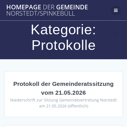
Zum
HOMEPAGE
DER
GEMEINDE
Inhalt
NORSTEDT/SPINKEBÜLL
springen
Kategorie:
Protokolle
Protokoll der Gemeinderatssitzung
vom 21.05.2026
Niederschrift zur Sitzung Gemeindevertretung Norstedt
am 21.05.2026 (öffentlich)